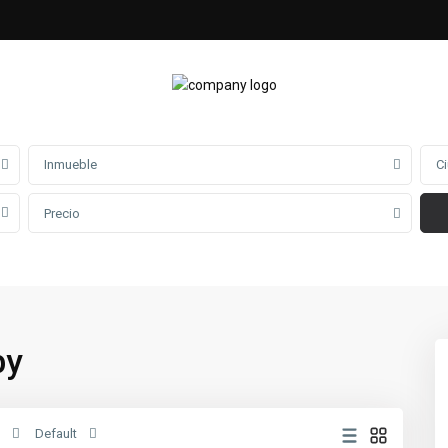
Inmueble
C
Precio
by
Naco
,
Distrito
Nacional
,
Default
Santo