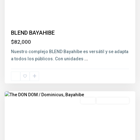
Previous
Next
BLEND BAYAHIBE
$82,000
Nuestro complejo BLEND Bayahíbe es versátil y se adapta
a todos los públicos. Con unidades
...
Dominicus
,
Bayahibe
Venta
En Construcción
Previous
Next