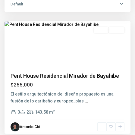
Default
Bayahibe
Featured
Venta
Nuevo
Previous
Next
Pent House Residencial Mirador de Bayahibe
$255,000
El estilo arquitectónico del diseño propuesto es una
fusión de lo caribeño y europeo, plas
...
2
3
2
143.58 m
Antonio Cid
Punta